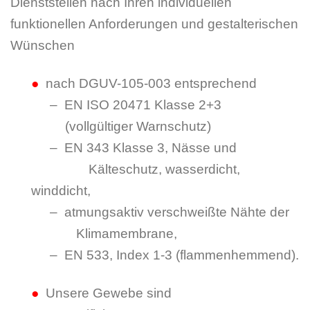
Dienststellen nach Ihren individuellen
funktionellen Anforderungen und gestalterischen
Wünschen
●
nach DGUV-105-003 entsprechend
– –
– EN ISO 20471 Klasse 2+3
———
——–
(vollgültiger Warnschutz)
– –
– EN 343 Klasse 3, Nässe und
—- – –
—-
——
Kälteschutz, wasserdicht,
winddicht,
– –
– atmungsaktiv verschweißte Nähte der
– ——-
Klimamembrane,
– –
– EN 533, Index 1-3 (flammenhemmend).
●
Unsere Gewebe sind