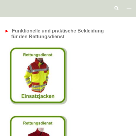
Zum
Suche
Men
Inhalt
ums
springen
►
Funktionelle und praktische Bekleidung
-f
für den Rettungsdienst