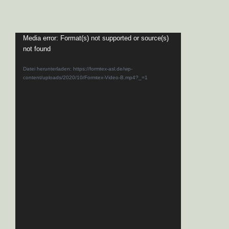
Video-
Media error: Format(s) not supported or source(s)
not found
Player
Datei herunterladen: https://formtex-asl.de/wp-
content/uploads/2020/10/Formtex-Video-B.mp4?_=1