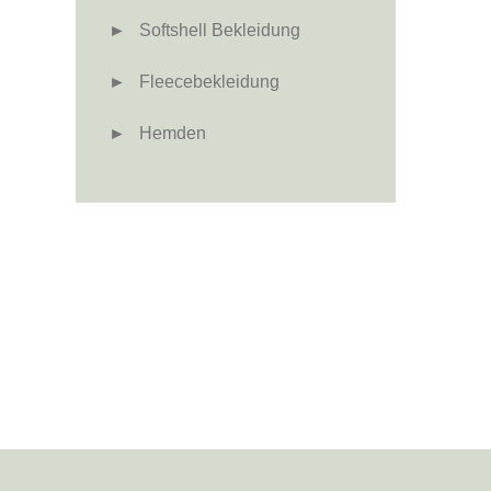
►
Softshell Bekleidung
►
Fleecebekleidung
►
Hemden