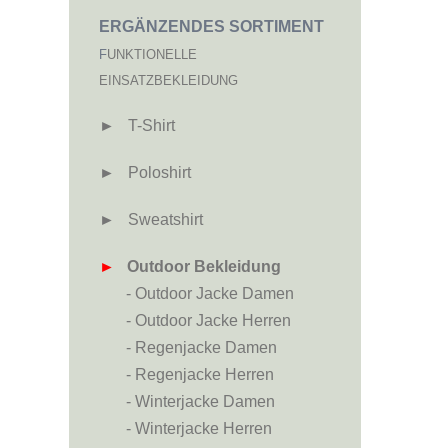
ERGÄNZENDES SORTIMENT
F
UNKTIONELLE
EINSATZBEKLEIDUNG
►
-
T-Shirt
►
-
Poloshirt
►
-
Sweatshirt
►
Outdoor Bekleidung
- - -
- Outdoor Jacke Damen
- - -
- Outdoor Jacke Herren
- - -
- Regenjacke Damen
- - -
- Regenjacke Herren
- - -
- Winterjacke Damen
- - -
- Winterjacke Herren