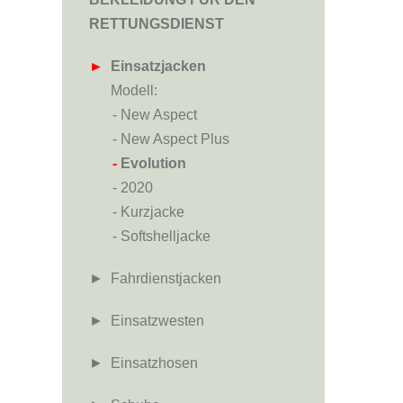
RETTUNGSDIENST
►
Einsatzjacken
Modell:
- -
- New Aspect
- -
- New Aspect Plus
- -
-
Evolution
- -
- 2020
- -
- Kurzjacke
- -
- Softshelljacke
► Fahrdienstjacken
► Einsatzwesten
► Einsatzhosen