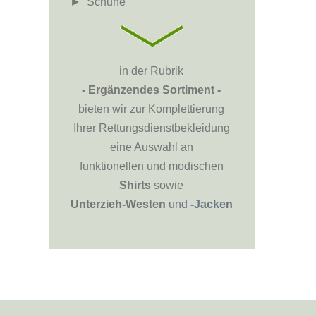
► Schuhe
in der Rubrik
- Ergänzendes Sortiment -
bieten wir zur Komplettierung
Ihrer Rettungsdienstbekleidung
eine Auswahl an
funktionellen und modischen
Shirts
sowie
Unterzieh-Westen
und
-Jacken